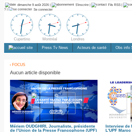
dimanche 9 août 2026 |
S'inscrire
|
Fils RSS
|
?
|
Se connecter
Cupertino
Montréal
Londres
Press Tv News
Acteurs de santé
Obs info 
› FOCUS
Aucun article disponible
Mériem OUDGHIRI, Journaliste, présidente
Interview de
de l’Union de la Presse Francophone (UPF)
L'UPF Maroc