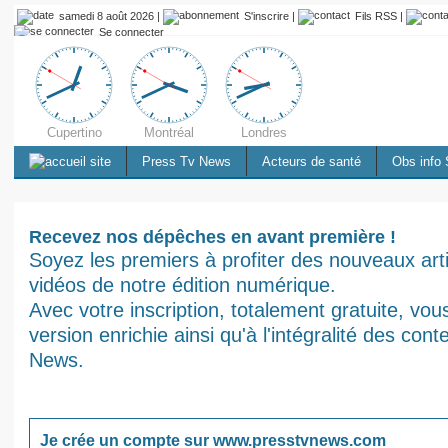
samedi 8 août 2026 |
S'inscrire
|
Fils RSS
|
Se connecter
Cupertino
Montréal
Londres
Press Tv News
Acteurs de santé
Obs info 
Recevez nos dépêches en avant première !
Soyez les premiers à profiter des nouveaux arti
vidéos de notre édition numérique.
Avec votre inscription, totalement gratuite, vo
version enrichie ainsi qu'à l'intégralité des con
News.
Je crée un compte sur www.presstvnews.com