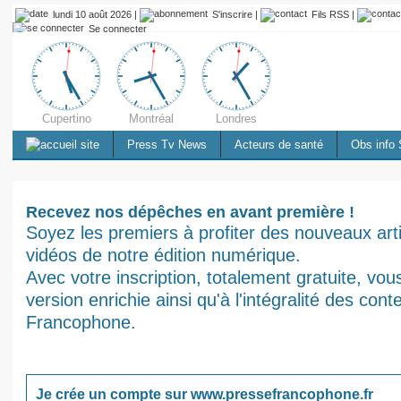
lundi 10 août 2026 |
S'inscrire
|
Fils RSS
|
Se connecter
Cupertino
Montréal
Londres
Press Tv News
Acteurs de santé
Obs info 
Recevez nos dépêches en avant première !
Soyez les premiers à profiter des nouveaux arti
vidéos de notre édition numérique.
Avec votre inscription, totalement gratuite, vo
version enrichie ainsi qu'à l'intégralité des con
Francophone.
Je crée un compte sur www.pressefrancophone.fr