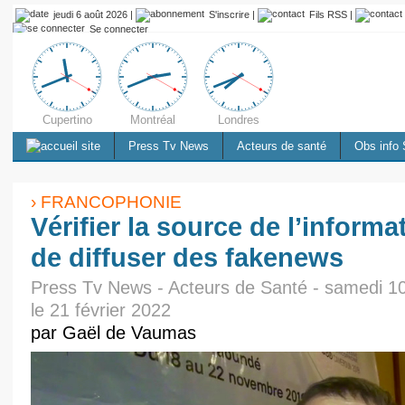
jeudi 6 août 2026 |
S'inscrire
|
Fils RSS
|
Se connecter
Cupertino
Montréal
Londres
Press Tv News
Acteurs de santé
Obs info 
› FRANCOPHONIE
Vérifier la source de l’informa
de diffuser des fakenews
Press Tv News - Acteurs de Santé - samedi 10 
le 21 février 2022
par Gaël de Vaumas