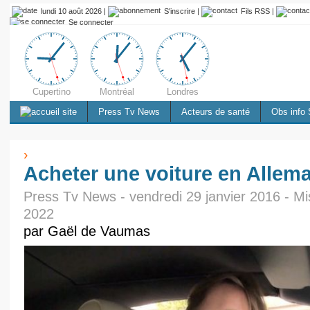
lundi 10 août 2026 |
S'inscrire
|
Fils RSS
|
Se connecter
Cupertino
Montréal
Londres
Press Tv News
Acteurs de santé
Obs info 
›
Acheter une voiture en Allem
Press Tv News - vendredi 29 janvier 2016 - Mis 
2022
par Gaël de Vaumas